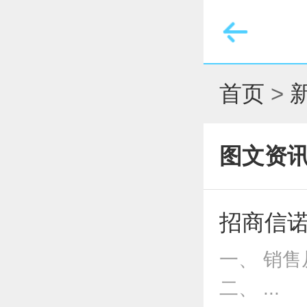
菜单
首页
>
图文资
招商信诺
一、 销售
二、 ...