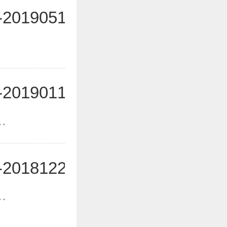
190515
190115
.
18122601
.