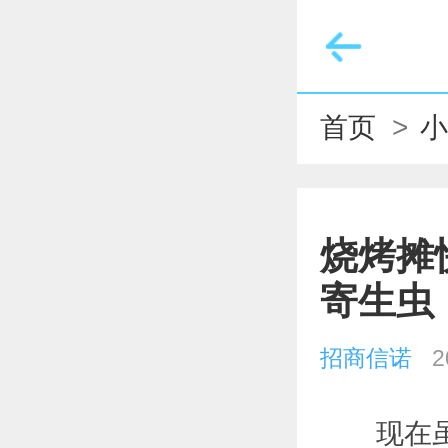
菜单
首页
>
烧烤摊
寄生虫
招商信诺
2
现在虽已