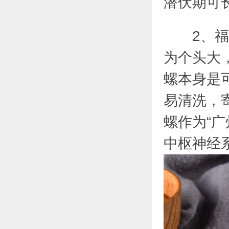
潜伏期可
2、福寿
为个头大
螺本身是
易清洗，
螺作为“
中枢神经