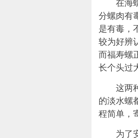
在海螺的
分螺肉有
是有毒，
较为好辨
而福寿螺
长个头过
这两种分
的淡水螺
程简单，
为了安全