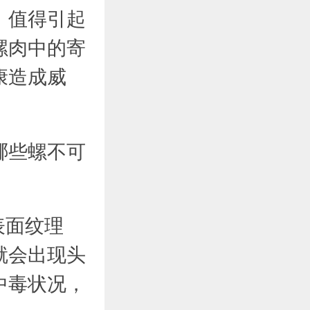
，值得引起
螺肉中的寄
康造成威
哪些螺不可
表面纹理
就会出现头
中毒状况，