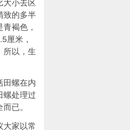
比大小去区
精致的多半
是青褐色，
.5厘米，
，所以，生
括田螺在内
田螺处理过
全而已。
议大家以常